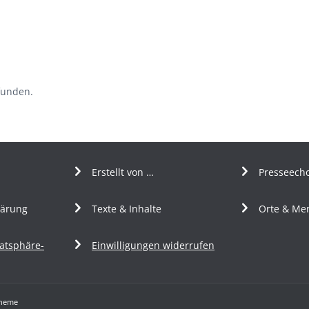
funden.
Erstellt von …
Presseech
lärung
Texte & Inhalte
Orte & Me
vatsphäre-
Einwilligungen widerrufen
Theme