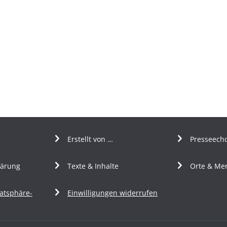
Erstellt von …
Presseech
lärung
Texte & Inhalte
Orte & Me
vatsphäre-
Einwilligungen widerrufen