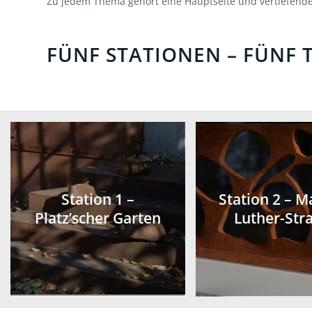
Zu jedem Thema gehört eine Hauptseite und vertiefende
FÜNF STATIONEN – FÜNF
Station 1 –
Station 2 – M
Platz’scher Garten
Luther-Str