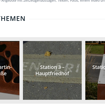
 Angebote mit Zeitzeugenaussagen, Texten, Fotos, einem Video und
 THEMEN
artin-
Station 3 –
Stati
aße
Hauptfriedhof