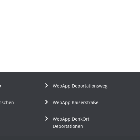
o
WebApp Deportationsweg
nschen
WebApp Kaiserstraße
WebApp DenkOrt
Deportationen