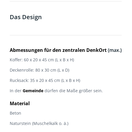
Das Design
Abmessungen für den zentralen DenkOrt
(max.)
Koffer: 60 x 20 x 45 cm (L x B x H)
Deckenrolle: 80 x 30 cm (L x D)
Rucksack: 35 x 20 x 45 cm (L x B x H)
In der
Gemeinde
dürfen die Maße größer sein.
Material
Beton
Naturstein (Muschelkalk o. ä.)