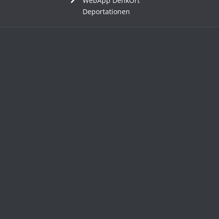
WebApp DenkOrt
Deportationen