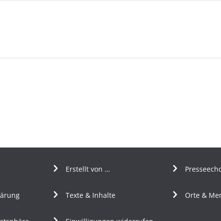
Erstellt von …
Presseech
lärung
Texte & Inhalte
Orte & Me