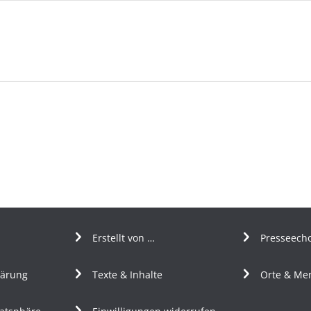
Erstellt von …
Presseech
lärung
Texte & Inhalte
Orte & Me