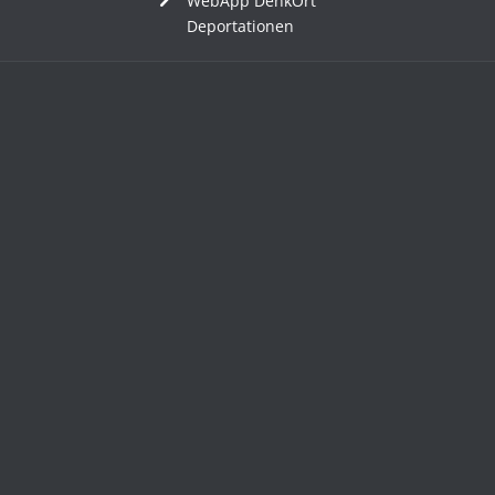
WebApp DenkOrt
Deportationen