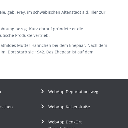
 geb. Frey, im schwäbischen Altenstadt a.d. Iller zur
Wohnung bezog. Kurz darauf gründete er die
ische Produkte vertrieb.
h Mathildes Mutter Hannchen bei dem Ehepaar. Nach dem
m. Dort starb sie 1942. Das Ehepaar ist auf dem
o
WebApp Deportationsweg
nschen
WebApp Kaiserstraße
WebApp DenkOrt