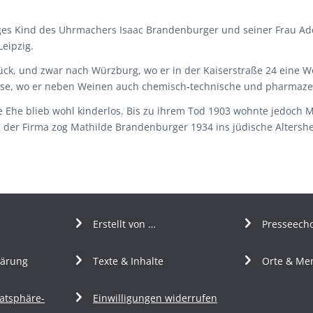
s Kind des Uhrmachers Isaac Brandenburger und seiner Frau Adele,
eipzig.
rück, und zwar nach Würzburg, wo er in der Kaiserstraße 24 eine 
se, wo er neben Weinen auch chemisch-technische und pharmazeut
die Ehe blieb wohl kinderlos. Bis zu ihrem Tod 1903 wohnte jedoc
der Firma zog Mathilde Brandenburger 1934 ins jüdische Altershei
Erstellt von …
Presseech
lärung
Texte & Inhalte
Orte & Me
vatsphäre-
Einwilligungen widerrufen