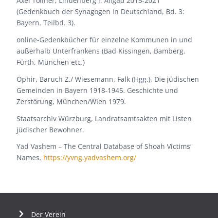
Axel Töllner, Lindenberg i. Allgäu 2015-2021
(Gedenkbuch der Synagogen in Deutschland, Bd. 3:
Bayern, Teilbd. 3).
online-Gedenkbücher für einzelne Kommunen in und
außerhalb Unterfrankens (Bad Kissingen, Bamberg,
Fürth, München etc.)
Ophir, Baruch Z./ Wiesemann, Falk (Hgg.), Die jüdischen
Gemeinden in Bayern 1918-1945. Geschichte und
Zerstörung, München/Wien 1979.
Staatsarchiv Würzburg, Landratsamtsakten mit Listen
jüdischer Bewohner.
Yad Vashem – The Central Database of Shoah Victims‘
Names,
https://yvng.yadvashem.org/
Der Verein