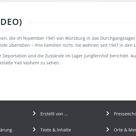
IDEO)
en, die im November 1941 von Würzburg in das Durchgangslager Ri
Beide überleben – ihre Familien nicht. Sie wohnen seit 1947 in den 
e Deportation und die Zustände im Lager Jungfernhof berichtet. Au
nkstätte Yad Vashem zu sehen.
Erstellt von …
Presseech
lärung
Texte & Inhalte
Orte & Me