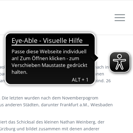
ewohner sind jedoch schon um 1300 bezeugt, danach in
baute sich eine Synagoge. 39 jüdischen Bürgerinnen
swanderung bzw. Flucht dominieren die USA mit mind. 26
38. Die letzten wurden nach dem Novemberpogrom
us anderen Städten, darunter Frankfurt a.M., Wiesbaden
iert das Schicksal des kleinen Nathan Weinberg, der
 Würzburg und bildet zusammen mit denen anderer