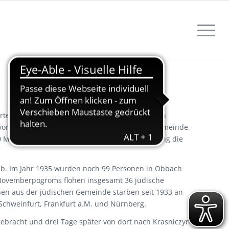
ten auch zwei jüdische Frauen, die in Euerbach
 vor. Bald darauf gründete sich eine jüdische Gemeinde,
Mitgliedern im Jahr 1837. Bis zum Jahr 1910 ging die
b. Im Jahr 1935 wurden noch 99 Personen in Obbach
Novemberpogroms flohen insgesamt 36 jüdische
onen aus der jüdischen Gemeinde starben seit 1933 an
chweinfurt, Frankfurt a.M. und Nürnberg.
ebracht und drei Tage später von dort nach Krasniczyn