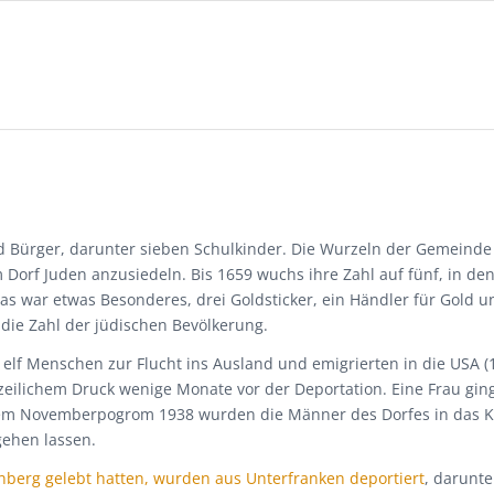
d Bürger, darunter sieben Schulkinder. Die Wurzeln der Gemeinde 
m Dorf Juden anzusiedeln. Bis 1659 wuchs ihre Zahl auf fünf, in de
das war etwas Besonderes, drei Goldsticker, ein Händler für Gold 
 die Zahl der jüdischen Bevölkerung.
 elf Menschen zur Flucht ins Ausland und emigrierten in die USA (1
eilichem Druck wenige Monate vor der Deportation. Eine Frau gin
h dem Novemberpogrom 1938 wurden die Männer des Dorfes in das K
gehen lassen.
nberg gelebt hatten, wurden aus Unterfranken deportiert
, darunt