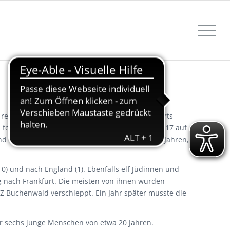
reichen jedoch bis ans Ende des 16. Jahrhunderts
n folgenden 100 Jahren auf 21 und schließlich 1817 auf
und Silber und ein Buchhändler. Seit den 1860er Jahren,
0) und nach England (1). Ebenfalls elf Jüdinnen und
g nach Frankfurt. Die meisten von ihnen wurden
Z Buchenwald verschleppt. Ein Jahr später musste die
er sechs junge Menschen von etwa 20 Jahren.