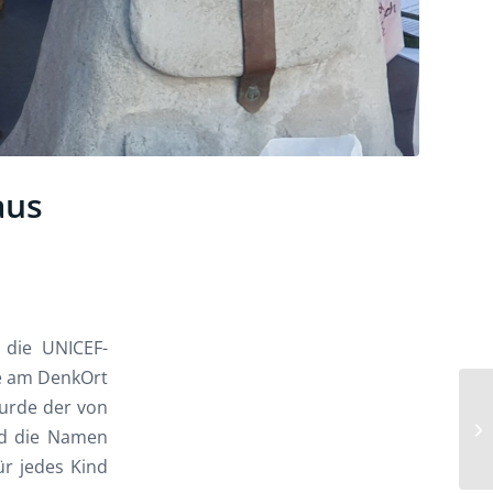
aus
 die UNICEF-
e am DenkOrt
urde der von
nd die Namen
ür jedes Kind