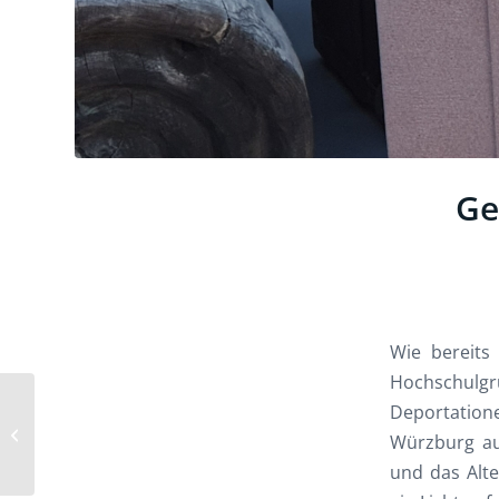
Ge
Wie bereits
Hochschulgr
UnterfrankenSPD
Deportation
würdigte unser
Würzburg au
Engagement mit dem
und das Alte
Felix-Freudenberger-
Prei...