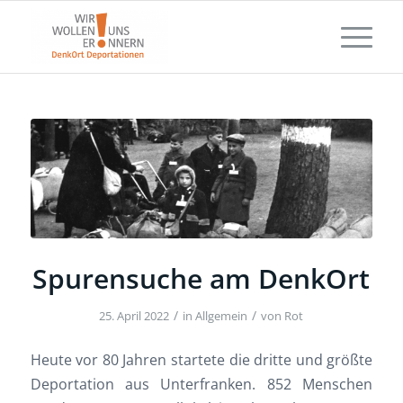
Spurensuche am DenkOrt
/
/
25. April 2022
in
Allgemein
von
Rot
Heute vor 80 Jahren startete die dritte und größte
Deportation aus Unterfranken. 852 Menschen